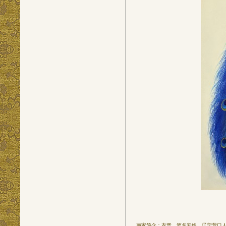
画家简介：衣晋，笔名安妮。辽宁营口