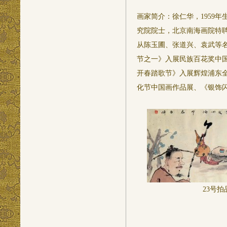
画家简介：徐仁华，1959
究院院士，北京南海画院特
从陈玉圃、张道兴、袁武等
节之一》入展民族百花奖中
开春踏歌节》入展辉煌浦东
化节中国画作品展、《银饰
23
号拍