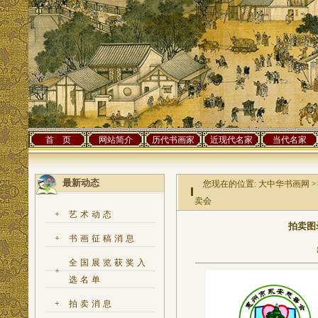
首 页
网站简介
历代书画家
近现代名家
当代名家
最新动态
您现在的位置:
大中华书画网
>
卖会
+
艺术动态
拍卖图
+
书画征稿消息
全国展览获奖入
+
选名单
+
拍卖消息