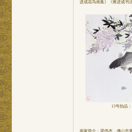
进成花鸟画集》《雍进成书
13
号拍品：
画家简介：梁伟杰，佛山市