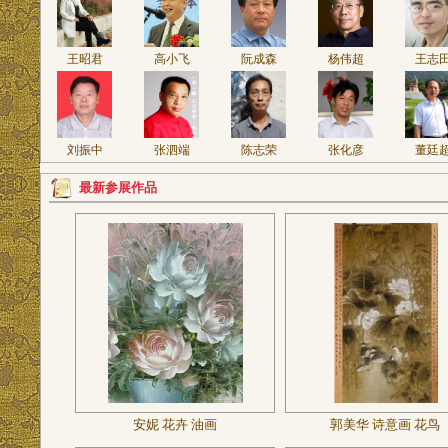
王昭君
高小飞
阮成森
杨伟超
王志
刘振中
张泗端
陈志荣
张化彦
董廷
最新参展作品
安妮 花卉 油画
郭美华 诗意画 花鸟