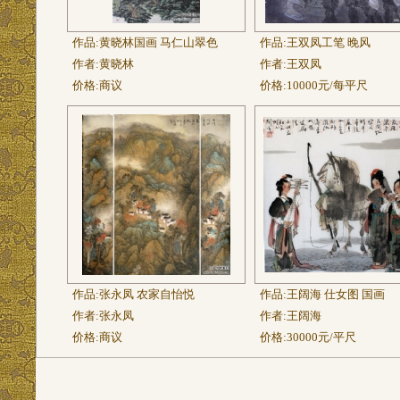
作品:
黄晓林国画 马仁山翠色
作品:
王双凤工笔 晚风
作者:
黄晓林
作者:
王双凤
价格:
商议
价格:
10000元/每平尺
作品:
张永凤 农家自怡悦
作品:
王阔海 仕女图 国画
作者:
张永凤
作者:
王阔海
价格:
商议
价格:
30000元/平尺