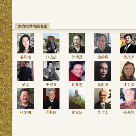
热力推荐书画名家
姜彩艳
张凌超
韩清茂
曲学霭
韩其源
吴冰
王成喜
胡礼惠
黄向阳
江文湛
张尔闻
冯其庸
张安治
吴作人
孙克纲