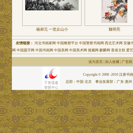
杨昶元 一览众山小
魏明亮
友情链接：
河北书画家网
中国雕塑平台
中国警察书画网
西北艺术网
安徽
网
中国题字网
中国书画网
中国美网
中国美术网
搜藏网
麒麟网
香港文联
爱
设为首页
|
加入收藏
|
广告联
Copyright © 2008 -2010 汉唐书画网.
总部：中国·北京 事业发展部：广东·惠州 联系电话