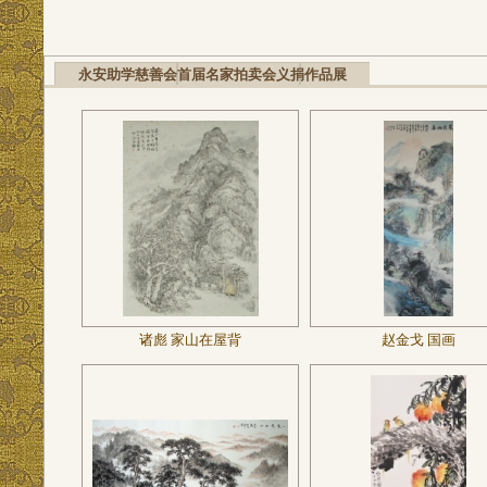
永安助学慈善会首届名家拍卖会义捐作品展
诸彪 家山在屋背
赵金戈 国画