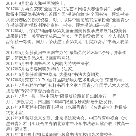
2016年9月北京人和书画院院士。
2017年1月再次荣获“全国万人书法艺术网络大赛佳作奖”，为此，
取得中国硬笔书法协会首届全国“书法印象”杯全国书法、硬笔书法
大赛分赛区的授权资格。6月，取得中国硬笔书法家协
会“全国青少
年书法测评”授权测评处资格（书法、硬笔书法1级—9级）。
2017年4月，荣获“绚丽年华第九届全国美育教学成果展”优秀美育
成果组织奖、美育教学成果二等奖、优秀指导教师奖；个人书法作
品荣获一等奖。同月，荣获墨宝斋第九期“用实力说话”
书画大赛第
一名。
2017年5月荣获黄河书画网主办的“最勤劳的艺术家”称号，并获奖
牌，简历及作品入驻书画百科网站。
2017年5月被中国书画名人网聘为特约书法家。
2017年5月被墨客网聘为特约书法家。
2017年6月荣获首届“中华魂 大墨杯”书法大赛铜奖。
2017年6月荣获“2017中国好品牌影响力艺术形象大使”荣誉称号。
2017年7月被聘为“陶行知杯书画小名家全国青少年国学艺术人才选
拔活动”专家评审委员会委员。
2017年7月“一带一路•中国梦”限量版珍藏邮册出版发行； 同
月，“庆祝香港回归祖国20周年”限量版珍藏邮册出版发行。
2017年9月受聘中国教育电视台《水墨丹青》《名家讲堂》栏目签
约艺术家。
2017年9月荣获北京文联、北京书法家协会、中国教育电视台《水
墨丹青》栏目组联合主办的北京市中小学书法教师擂台赛《技高一
筹》荣誉奖。
2017年10月被山东聊城师同行教育书法学校聘为名誉校长。