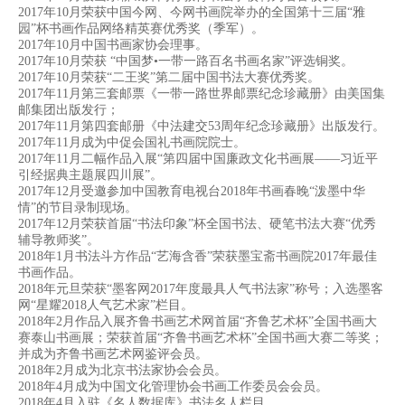
2017年10月荣获中国今网、今网书画院举办的全国第十三届“雅
园”杯书画作品网络精英赛优秀奖（季军）。
2017年10月中国书画家协会理事。
2017年10月荣获 “中国梦•一带一路百名书画名家”评选铜奖。
2017年10月荣获“二王奖”第二届中国书法大赛优秀奖。
2017年11月第三套邮票《一带一路世界邮票纪念珍藏册》由美国集
邮集团出版发行；
2017年11月第四套邮册《中法建交53周年纪念珍藏册》出版发行。
2017年11月成为中促会国礼书画院院士。
2017年11月二幅作品入展“第四届中国廉政文化书画展——习近平
引经据典主题展四川展”。
2017年12月受邀参加中国教育电视台2018年书画春晚“泼墨中华
情”的节目录制现场。
2017年12月荣获首届“书法印象”杯全国书法、硬笔书法大赛“优秀
辅导教师奖”。
2018年1月书法斗方作品“艺海含香”荣获墨宝斋书画院2017年最佳
书画作品。
2018年元旦荣获“墨客网2017年度最具人气书法家”称号；入选墨客
网“星耀2018人气艺术家”栏目。
2018年2月作品入展齐鲁书画艺术网首届“齐鲁艺术杯”全国书画大
赛泰山书画展；荣获首届“齐鲁书画艺术杯”全国书画大赛二等奖；
并成为齐鲁书画艺术网鉴评会员。
2018年2月成为北京书法家协会会员。
2018年4月成为中国文化管理协会书画工作委员会会员。
2018年4月入驻《名人数据库》书法名人栏目。