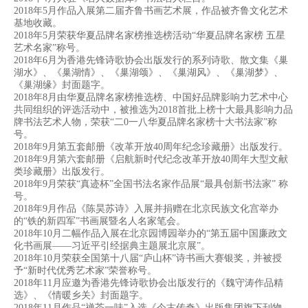
2018年5月作品入展第二届齐鲁书画艺术展，作品被齐鲁文化艺术
基地收藏。
2018年5月荣获华夏品牌名家榜推选榜活动“华夏品牌名家榜 五星
艺术名家”称号。
2018年6月为香港先锋诗歌协会出版发行的系列诗歌、散文集《巢
湖水》、《巢湖情》、《巢湖颂》、《巢湖风》、《巢湖梦》、
《巢湖缘》封面题字。
2018年8月由华夏品牌名家榜推选榜、中国好品牌影响力艺术中心
共同组织的评选活动中，被推选为2018首批上榜十大最具影响力品
牌书法艺术人物，荣获“二0一八华夏品牌名家榜十大书法
家”称
号。
2018年9月第五套邮册《改革开放40周年纪念珍藏册》出版发行。
2018年9月第六套邮册《启航新时代纪念改革开放40周年大型文献
类珍藏册》出版发行。
2018年9月荣获“真迹杯”全国书法名家作品展“最具创新书法家” 称
号。
2018年9月作品《陈昊苏诗》入展并捐赠在北京民族文化宫举办
的“铁的新四军”书画展暨名人名家笔会。
2018年10月二幅作品入展在北京园博园举办的“第五届中国廉政文
化书画展——习近平引经据典主题展北京展”。
2018年10月荣获全国第十八届“庐山杯”诗书画大赛银奖，并被授
予“新时代优秀艺术家”荣誉称号。
2018年11月应邀为香港先锋诗歌协会出版发行的《魏守涛作品精
选》、《情暖乡关》封面题字。
2018年11月作品“禅茶一味”入选《今古传奇》出版集团旗下刊物