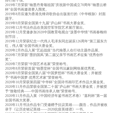
排行前十强。
2019年7月荣获“翰墨丹青颂祖国”庆祝新中国成立70周年“翰墨云桥
杯”全国书画邀请赛入围奖。
2019年8月应邀为香港先锋诗歌协会出版发行的《中华根脉》封面
题字。
2019年9月荣获全国第十九届“庐山杯”书画大赛金奖。
2019年12月书法作品在美国空军学院艺术展厅展出。
2019年12月受邀参加2020中国教育电视台“泼墨中华情”书画春晚特
别节目 。
2019年12月荣获纪念一代伟人毛泽东同志诞辰126周年“第三届东方
红，伟人颂”全国书画大赛金奖。
2020年2月作品入展“艺起战疫”当代翰墨人在行动主题作品展。
2020年7月荣获“墨韵国风”第二届父亲节书画艺术征集“优秀创作
奖”。
2020年7月荣获“中国艺术名家”荣誉称号。
2020年8月荣获首届“锦墨堂杯”全国书法篆刻网络展优秀奖。
2020年9月荣获全国第八届“中国梦想杯”书画大赛金奖；并被授
予“书画中国梦.优秀艺术家”荣誉称号。
2020年10月荣获第四届“中华杯”全国诗书画印艺术作品大展金奖。
2020年11月作品荣获全国第二十届“庐山杯”书画大赛金奖；并被授
予“致敬经典——中国书画传承人物”荣誉称号。
2020年11月作品入展《中国经济年鉴书画艺术卷》“嘉利杯”第一届
全国书画大奖赛。
2020年11月书法作品专门受邀赠予抗议英雄——颜浩，作品并被收
录于《让历史铭记英雄——2020抗疫英雄谱》一书。