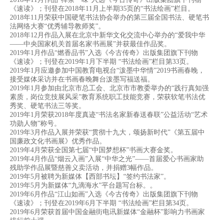
《速读》；刊登在2018年11月上半期35页的“书法绘画”栏目。
2018年11月荣获中国硬笔书法协会举办的第三届全国书法、硬笔书
法网络大赛“优秀辅导教师奖”。
2018年12月作品入展在北京中新华文化交流中心举办的“爱我中华
——中央国家机关首届名家书画展”并获最佳作品奖。
2019年1月作品“燃香品书”入选《今古传奇》出版集团旗下刊物
《速读》；刊登在2019年1月下半期 “书法绘画”栏目第33页。
2019年1月应邀参加中国教育电视台“泼墨中华情”2019书画春晚，
接受媒体采访并在书画春晚舞台泼墨写福送福。
2019年1月参加由北京市总工会、北京市市教委举办的“践行真知强
素质，岗位竞技展风采”教育系统职工技能竞赛，荣获软笔书法优
秀奖、硬笔书法三等奖。
2019年1月荣获2018年度真迹“书法名家新春送春联”公益活动“艺术
功勋人物”称号。
2019年3月作品入展并荣获“贯彻十九大，颂扬新时代”《第五届中
国廉政文化书画展》优秀作品。
2019年4月荣获全国第七届“中国梦想杯”书画大赛金奖。
2019年4月作品“烟云入画”入展“中华之光”——首届爱心书画家助
残助学作品展暨慈善义卖活动，并捐赠3幅作品。
2019年5月被聘为新媒体【西部书坛】“签约书法家”。
2019年5月为新媒体“九滴海水”平台题写台标。。
2019年6月作品“江山如画”入选《今古传奇》出版集团旗下刊物
《速读》；刊登在2019年6月下半期 “书法绘画”栏目第34页。
2019年6月荣获首届中国金融街电讯新媒体“金融杯”影响力书画家