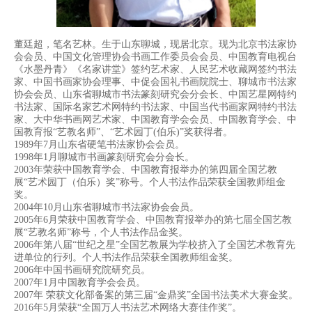
董廷超，笔名艺林。生于山东聊城，现居北京。现为北京书法家协
会会员、中国文化管理协会书画工作委员会会员、中国教育电视台
《水墨丹青》《名家讲堂》签约艺术家、人民艺术收藏网
签约书法
家、中国书画家协会理事、中促会国礼书画院院士、聊城市书法家
协会会员、山东省聊城市书法篆刻研究会分会长、中国艺星网特约
书法家、国际名家艺术网特约书法家、中国当代
书画家网特约书法
家、大中华书画网艺术家、中国教育学会会员、中国教育学会、中
国教育报“艺教名师”、“艺术园丁(伯乐)”奖获得者。
1989年7月山东省硬笔书法家协会会员。
1998年1月聊城市书画篆刻研究会分会长。
2003年荣获中国教育学会、中国教育报举办的第四届全国艺教
展“艺术园丁（伯乐）奖”称号。个人书法作品荣获全国教师组金
奖。
2004年10月山东省聊城市书法家协会会员。
2005年6月荣获中国教育学会、中国教育报举办的第七届全国艺教
展“艺教名师”称号，个人书法作品金奖。
2006年第八届“世纪之星”全国艺教展为学校挤入了全国艺术教育先
进单位的行列。个人书法作品荣获全国教师组金奖。
2006年中国书画研究院研究员。
2007年1月中国教育学会会员。
2007年 荣获文化部备案的第三届“金鼎奖”全国书法美术大赛金奖。
2016年5月荣获“全国万人书法艺术网络大赛佳作奖”。