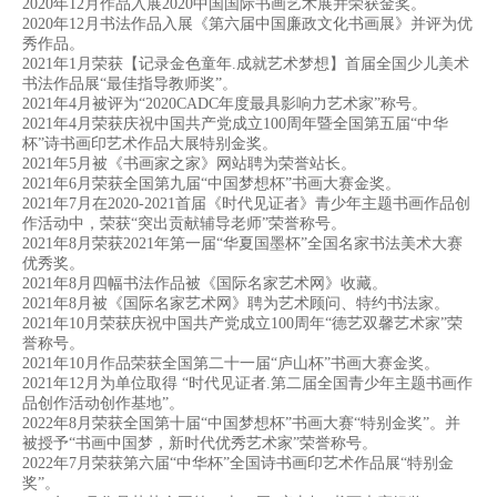
2020年12月作品入展2020中国国际书画艺术展并荣获金奖。
2020年12月书法作品入展《第六届中国廉政文化书画展》并评为优
秀作品。
2021年1月荣获【记录金色童年.成就艺术梦想】首届全国少儿美术
书法作品展“最佳指导教师奖”。
2021年4月被评为“2020CADC年度最具影响力艺术家”称号。
2021年4月荣获庆祝中国共产党成立100周年暨全国第五届“中华
杯”诗书画印艺术作品大展特别金奖。
2021年5月被《书画家之家》网站聘为荣誉站长。
2021年6月荣获全国第九届“中国梦想杯”书画大赛金奖。
2021年7月在2020-2021首届《时代见证者》青少年主题书画作品创
作活动中，荣获“突出贡献辅导老师”荣誉称号。
2021年8月荣获2021年第一届“华夏国墨杯”全国名家书法美术大赛
优秀奖。
2021年8月四幅书法作品被《国际名家艺术网》收藏。
2021年8月被《国际名家艺术网》聘为艺术顾问、特约书法家。
2021年10月荣获庆祝中国共产党成立100周年“德艺双馨艺术家”荣
誉称号。
2021年10月作品荣获全国第二十一届“庐山杯”书画大赛金奖。
2021年12月为单位取得 “时代见证者.第二届全国青少年主题书画作
品创作活动创作基地”。
2022年8月荣获全国第十届“中国梦想杯”书画大赛“特别金奖”。并
被授予“书画中国梦，新时代优秀艺术家”荣誉称号。
2022年7月荣获第六届“中华杯”全国诗书画印艺术作品展“特别金
奖”。